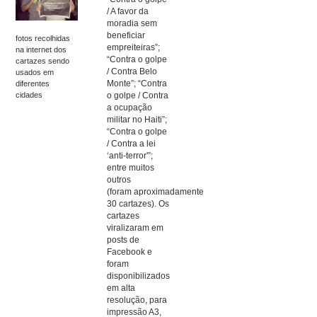
/ A favor da
moradia sem
beneficiar
fotos recolhidas
empreiteiras”;
na internet dos
“Contra o golpe
cartazes sendo
/ Contra Belo
usados em
Monte”; “Contra
diferentes
cidades
o golpe / Contra
a ocupação
militar no Haiti”;
“Contra o golpe
/ Contra a lei
‘anti-terror'”;
entre muitos
outros
(foram aproximadamente
30 cartazes). Os
cartazes
viralizaram em
posts de
Facebook e
foram
disponibilizados
em alta
resolução, para
impressão A3,