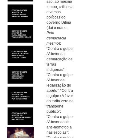
são, ao mesmo
tempo, críticos a
diversas
políticas do
governo Dilma
(daí o nome,
Pela
democracia
mesmo
):
“Contra o golpe
/ A favor da
demarcação de
terras
indígenas”;
“Contra o golpe
/ A favor da
legalização do
aborto”; “Contra
o golpe / A favor
da tarifa zero no
transporte
público”;
“Contra o golpe
/ A favor do kit
anti-homofobia
nas escolas”;
“Contra o golpe