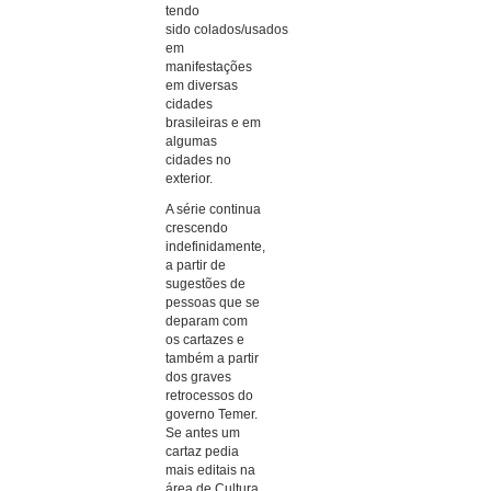
tendo
sido colados/usados
em
manifestações
em diversas
cidades
brasileiras e em
algumas
cidades no
exterior.
A série continua
crescendo
indefinidamente,
a partir de
sugestões de
pessoas que se
deparam com
os cartazes e
também a partir
dos graves
retrocessos do
governo Temer.
Se antes um
cartaz pedia
mais editais na
área de Cultura,