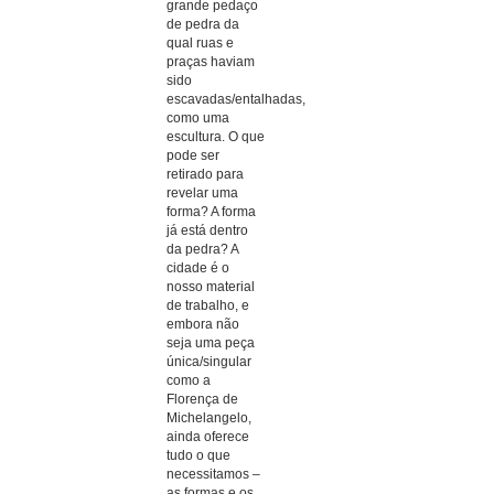
grande pedaço
de pedra da
qual ruas e
praças haviam
sido
escavadas/entalhadas,
como uma
escultura. O que
pode ser
retirado para
revelar uma
forma? A forma
já está dentro
da pedra? A
cidade é o
nosso material
de trabalho, e
embora não
seja uma peça
única/singular
como a
Florença de
Michelangelo,
ainda oferece
tudo o que
necessitamos –
as formas e os