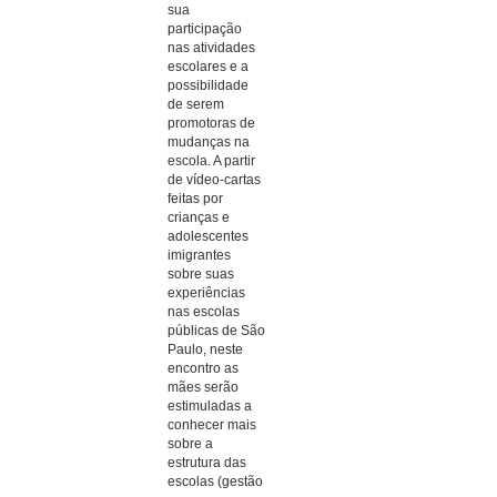
sua
participação
nas atividades
escolares e a
possibilidade
de serem
promotoras de
mudanças na
escola. A partir
de vídeo-cartas
feitas por
crianças e
adolescentes
imigrantes
sobre suas
experiências
nas escolas
públicas de São
Paulo, neste
encontro as
mães serão
estimuladas a
conhecer mais
sobre a
estrutura das
escolas (gestão