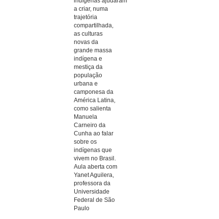
indígenas ajudaram
a criar, numa
trajetória
compartilhada,
as culturas
novas da
grande massa
indígena e
mestiça da
população
urbana e
camponesa da
América Latina,
como salienta
Manuela
Carneiro da
Cunha ao falar
sobre os
indígenas que
vivem no Brasil.
Aula aberta com
Yanet Aguilera,
professora da
Universidade
Federal de São
Paulo