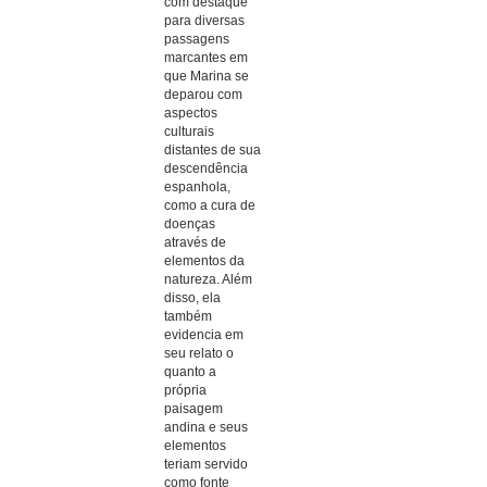
com destaque
para diversas
passagens
marcantes em
que Marina se
deparou com
aspectos
culturais
distantes de sua
descendência
espanhola,
como a cura de
doenças
através de
elementos da
natureza. Além
disso, ela
também
evidencia em
seu relato o
quanto a
própria
paisagem
andina e seus
elementos
teriam servido
como fonte