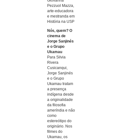
Giovanna
Pezzuol Mazza,
arte-educadora
e mestranda em
História na USP
Nós, quem? O
cinema de
Jorge Sanjinés
e o Grupo
Ukamau
Para Silvia
Rivera
Cusicanqui,
Jorge Sanjinés
e o Grupo
Ukamau tratam
a presença
indígena desde
a originalidade
da filosofia
ameríndia e não
como
estereótipo do
originário. Nos
filmes do
Ukamau, os