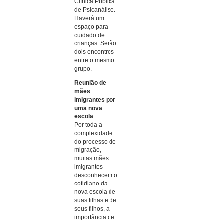
Clínica Pública
de Psicanálise.
Haverá um
espaço para
cuidado de
crianças. Serão
dois encontros
entre o mesmo
grupo.
Reunião de
mães
imigrantes por
uma nova
escola
Por toda a
complexidade
do processo de
migração,
muitas mães
imigrantes
desconhecem o
cotidiano da
nova escola de
suas filhas e de
seus filhos, a
importância de