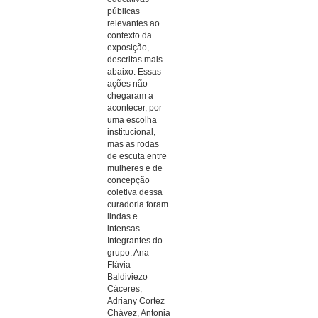
públicas
relevantes ao
contexto da
exposição,
descritas mais
abaixo. Essas
ações não
chegaram a
acontecer, por
uma escolha
institucional,
mas as rodas
de escuta entre
mulheres e de
concepção
coletiva dessa
curadoria foram
lindas e
intensas.
Integrantes do
grupo: Ana
Flávia
Baldiviezo
Cáceres,
Adriany Cortez
Chávez, Antonia