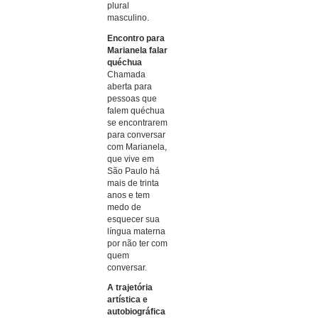
plural
masculino.
Encontro para
Marianela falar
quéchua
Chamada
aberta para
pessoas que
falem quéchua
se encontrarem
para conversar
com Marianela,
que vive em
São Paulo há
mais de trinta
anos e tem
medo de
esquecer sua
língua materna
por não ter com
quem
conversar.
A trajetória
artística e
autobiográfica