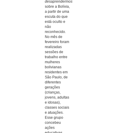
desaprendermos
sobre a Bolívia,
a partir de uma
escuta do que
está oculto e
não
reconhecido.
No mês de
fevereiro foram
realizadas
sessões de
trabalho entre
mulheres
bolivianas
residentes em
São Paulo, de
diferentes
gerações
(crianças,
jovens, adultas
e idosas),
classes sociais
e atuações.
Esse grupo
concebeu
ações
educativas