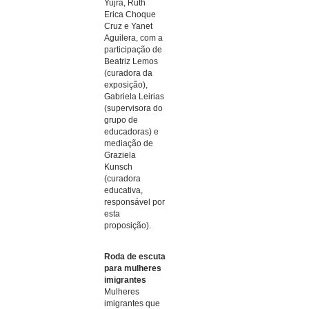
Yujra, Ruth
Erica Choque
Cruz e Yanet
Aguilera, com a
participação de
Beatriz Lemos
(curadora da
exposição),
Gabriela Leirias
(supervisora do
grupo de
educadoras) e
mediação de
Graziela
Kunsch
(curadora
educativa,
responsável por
esta
proposição).
Roda de escuta
para mulheres
imigrantes
Mulheres
imigrantes que