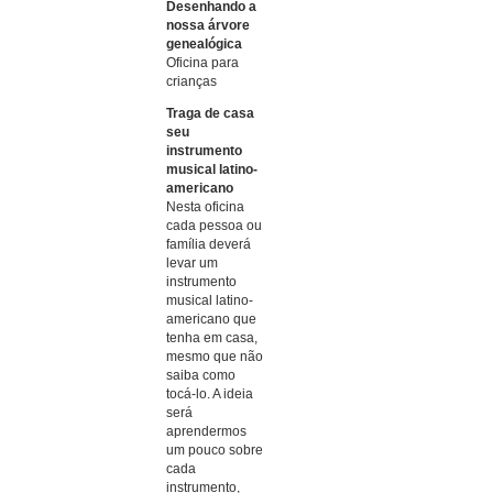
Desenhando a
nossa árvore
genealógica
Oficina para
crianças
Traga de casa
seu
instrumento
musical latino-
americano
Nesta oficina
cada pessoa ou
família deverá
levar um
instrumento
musical latino-
americano que
tenha em casa,
mesmo que não
saiba como
tocá-lo. A ideia
será
aprendermos
um pouco sobre
cada
instrumento,