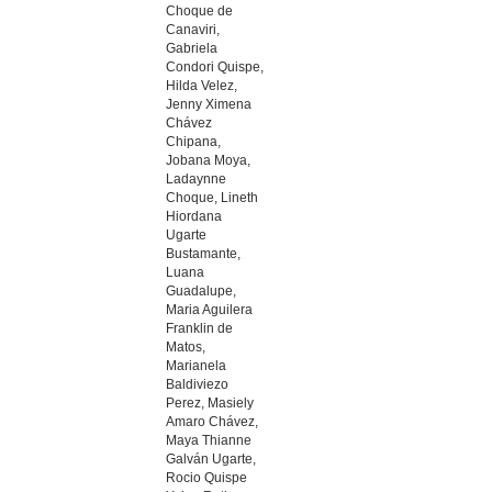
Choque de
Canaviri,
Gabriela
Condori Quispe,
Hilda Velez,
Jenny Ximena
Chávez
Chipana,
Jobana Moya,
Ladaynne
Choque, Lineth
Hiordana
Ugarte
Bustamante,
Luana
Guadalupe,
Maria Aguilera
Franklin de
Matos,
Marianela
Baldiviezo
Perez, Masiely
Amaro Chávez,
Maya Thianne
Galván Ugarte,
Rocio Quispe