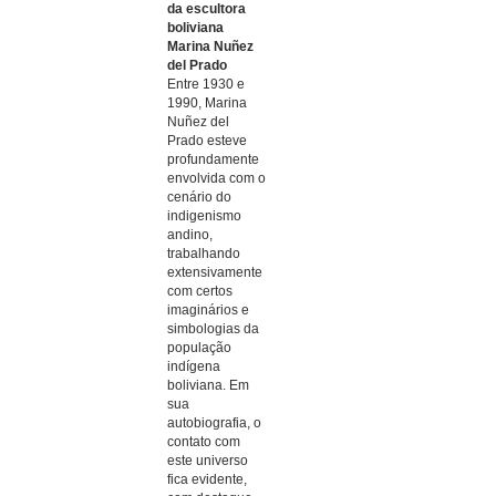
da escultora
boliviana
Marina Nuñez
del Prado
Entre 1930 e
1990, Marina
Nuñez del
Prado esteve
profundamente
envolvida com o
cenário do
indigenismo
andino,
trabalhando
extensivamente
com certos
imaginários e
simbologias da
população
indígena
boliviana. Em
sua
autobiografia, o
contato com
este universo
fica evidente,