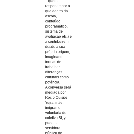
– quem
responde por o
que dentro da
escola,
conteúdo
programático,
sistema de
avaliação etc.) e
a contribuírem
desde a sua
própria origem,
imaginando
formas de
trabalhar
diferenças
culturais como
potência.
A conversa será
mediada por
Rocio Quispe
Yujra, mãe,
imigrante,
voluntária do
coletivo Si, yo
puedo e
servidora
pública do