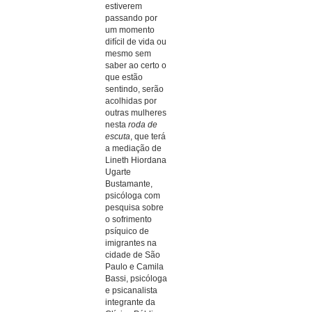
estiverem
passando por
um momento
difícil de vida ou
mesmo sem
saber ao certo o
que estão
sentindo, serão
acolhidas por
outras mulheres
nesta
roda de
escuta
, que terá
a mediação de
Lineth Hiordana
Ugarte
Bustamante,
psicóloga com
pesquisa sobre
o sofrimento
psíquico de
imigrantes na
cidade de São
Paulo e Camila
Bassi, psicóloga
e psicanalista
integrante da