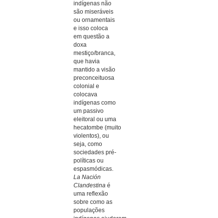
indígenas não
são miseráveis
ou ornamentais
e isso coloca
em questão a
doxa
mestiço/branca,
que havia
mantido a visão
preconceituosa
colonial e
colocava
indígenas como
um passivo
eleitoral ou uma
hecatombe (muito
violentos), ou
seja, como
sociedades pré-
políticas ou
espasmódicas.
La Nación
Clandestina
é
uma reflexão
sobre como as
populações