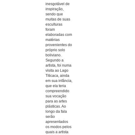
inesgotável de
inspiração,
sendo que
muitas de suas
esculturas
foram
elaboradas com
matérias
provenientes do
próprio solo
boliviano.
Segundo a
artista, foi numa
visita ao Lago
Titicaca, ainda
em sua infância,
que ela teria
compreendido
sua vocação
para as artes
plásticas. Ao
longo da fala
serão
apresentados
os modos pelos
quais a artista