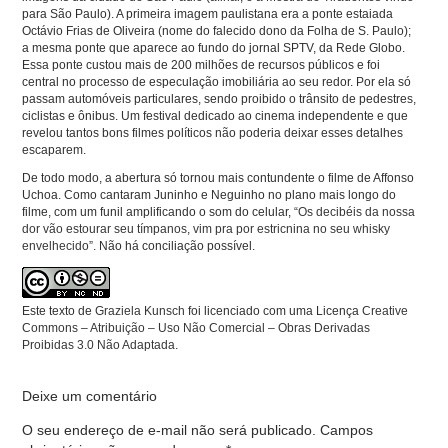
para São Paulo). A primeira imagem paulistana era a ponte estaiada
Octávio Frias de Oliveira (nome do falecido dono da Folha de S. Paulo);
a mesma ponte que aparece ao fundo do jornal SPTV, da Rede Globo.
Essa ponte custou mais de 200 milhões de recursos públicos e foi
central no processo de especulação imobiliária ao seu redor. Por ela só
passam automóveis particulares, sendo proibido o trânsito de pedestres,
ciclistas e ônibus. Um festival dedicado ao cinema independente e que
revelou tantos bons filmes políticos não poderia deixar esses detalhes
escaparem.
De todo modo, a abertura só tornou mais contundente o filme de Affonso
Uchoa. Como cantaram Juninho e Neguinho no plano mais longo do
filme, com um funil amplificando o som do celular,
“Os decibéis da nossa
dor vão estourar seu tímpanos, vim pra por estricnina no seu whisky
envelhecido”.
Não há conciliação possível.
Este texto de
Graziela Kunsch
foi licenciado com uma Licença
Creative
Commons – Atribuição – Uso Não Comercial – Obras Derivadas
Proibidas 3.0 Não Adaptada
.
Deixe um comentário
O seu endereço de e-mail não será publicado.
Campos