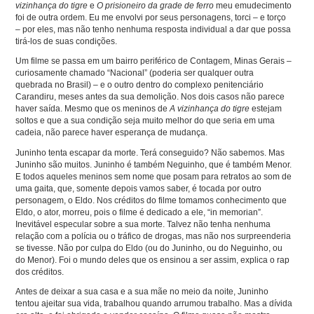
vizinhança do tigre
e
O prisioneiro da grade de ferro
meu emudecimento
foi de outra ordem. Eu me envolvi por seus personagens, torci – e torço
– por eles, mas não tenho nenhuma resposta individual a dar que possa
tirá-los de suas condições.
Um filme se passa em um bairro periférico de Contagem, Minas Gerais –
curiosamente chamado “Nacional” (poderia ser qualquer outra
quebrada no Brasil) – e o outro dentro do complexo penitenciário
Carandiru, meses antes da sua demolição. Nos dois casos não parece
haver saída. Mesmo que os meninos de
A vizinhança do tigre
estejam
soltos e que a sua condição seja muito melhor do que seria em uma
cadeia, não parece haver esperança de mudança.
Juninho tenta escapar da morte. Terá conseguido? Não sabemos. Mas
Juninho são muitos. Juninho é também Neguinho, que é também Menor.
E todos aqueles meninos sem nome que posam para retratos ao som de
uma gaita, que, somente depois vamos saber, é tocada por outro
personagem, o Eldo. Nos créditos do filme tomamos conhecimento que
Eldo, o ator, morreu, pois o filme é dedicado a ele, “in memorian”.
Inevitável especular sobre a sua morte. Talvez não tenha nenhuma
relação com a polícia ou o tráfico de drogas, mas não nos surpreenderia
se tivesse. Não por culpa do Eldo (ou do Juninho, ou do Neguinho, ou
do Menor). Foi o mundo deles que os ensinou a ser assim, explica o rap
dos créditos.
Antes de deixar a sua casa e a sua mãe no meio da noite, Juninho
tentou ajeitar sua vida, trabalhou quando arrumou trabalho. Mas a dívida