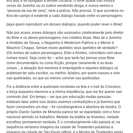
era alta, e foi obrigado a vender cocaína. O filme quase não mostra
cenas de Juninho ou os outros vendendo droga, e nunca vemos o
“pessoal da rua de cima”, nem a polícia. Não precisa. O que acontece no
fora-de-campo é evidente a cada diálogo travado entre os personagens.
[aqui quero reproduzir um desses diálogos, quando puder rever o filme]
Não por acaso, esses diálogos são assinados coletivamente pelo diretor
do filme e os atores-personagens, nos créditos finais. Mas ali o Juninho
é Aristides de Sousa, o Neguinho é Wederson Patrício e o Menor é
Mauricio Chagas. Seriam esses apelidos seus apelidos de verdade?
(Os nomes de outros personagens, Eldo e Alcides, coincidem com seus
nomes reais). Seja como for – acho que tanto faz pensar esse filme
como documentário ou como ficção, porque claramente é as duas
coisas -, a atuação dos meninos é empolgante e aqueles diálogos só
poderiam ter sido escritos, ou melhor, falados, por quem nasceu e vive
nas quebradas, ou que ao menos convive nas quebradas.
Foi a distância entre a quebrada mostrada na tela e o hall do Cinesesc,
a força daqueles meninos e a minha impotência, que me fez querer sair
correndo dali. Em tempo – sei que por educação muitas pessoas
evitaram falar sobre isso (todos vivemos contradições e já tivemos que
fazer concessões um dia) – foi constrangedora a abertura da mostra. O
próprio Danilo Santos de Miranda parece ter se espantado com o hino
nacional abrindo os trabalhos. Metade da platéia se levantou, metade
escolheu permanecer sentada. E o constrangimento não pararia aí; na
sequência veríamos imagens da cidade de Tiradentes paralelas a
imagens da cidade de São Paulo (afinal, é a Mostra de Tiradentes vindo