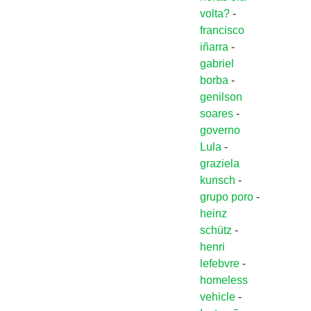
volta?
-
francisco
iñarra
-
gabriel
borba
-
genilson
soares
-
governo
Lula
-
graziela
kunsch
-
grupo poro
-
heinz
schütz
-
henri
lefebvre
-
homeless
vehicle
-