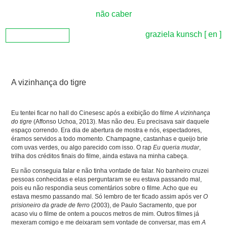
não caber
graziela kunsch
[ en ]
A vizinhança do tigre
Eu tentei ficar no hall do Cinesesc após a exibição do filme
A vizinhança
do tigre
(Affonso Uchoa, 2013). Mas não deu. Eu precisava sair daquele
espaço correndo. Era dia de abertura de mostra e nós, espectadores,
éramos servidos a todo momento. Champagne, castanhas e queijo brie
com uvas verdes, ou algo parecido com isso. O rap
Eu queria mudar
,
trilha dos créditos finais do filme, ainda estava na minha cabeça.
Eu não conseguia falar e não tinha vontade de falar. No banheiro cruzei
pessoas conhecidas e elas perguntaram se eu estava passando mal,
pois eu não respondia seus comentários sobre o filme. Acho que eu
estava mesmo passando mal. Só lembro de ter ficado assim após ver
O
prisioneiro da grade de ferro
(2003), de Paulo Sacramento, que por
acaso viu o filme de ontem a poucos metros de mim. Outros filmes já
mexeram comigo e me deixaram sem vontade de conversar, mas em
A