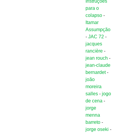
Instruções
para o
colapso
-
Itamar
Assumpção
-
JAC 72
-
jacques
rancière
-
jean rouch
-
jean-claude
bernardet
-
joão
moreira
salles
-
jogo
de cena
-
jorge
menna
barreto
-
jorge oseki
-