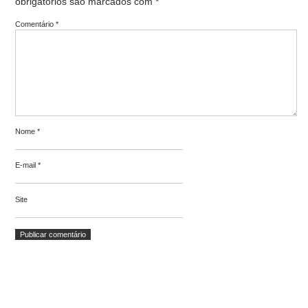
obrigatórios são marcados com
*
Comentário
*
Nome
*
E-mail
*
Site