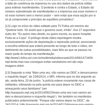
a falta de coerência da imprensa no uso dos dados da polícia militar
para estimar manifestantes. O protesto é contra o Estado, o Estado dá
número subestimado de manifestantes e a imprensa usa esse número e
só esse número sem o menor pudor – sem notar que essa opção por si
só já compromete o princípio do equilíbrio jornalístico”.
[12]
Logo no início do vídeo editado pela TV Folha um menino diz:
“Quebrar tudo. Só assim que o governo ouve, irmão”. Aos 27 segundos
outro diz: “Eu quero meu direito, eu quero escola, eu quero hospital.
Foda-se a Copa”. O prólogo desta vídeo-reportagem mostra
exclusivamente ações de depredação e repressão policial, anunciando
a escolha editorial que estará presente ao longo de todo o vídeo, em
detrimento de outras possibilidades, mais fiéis ao que se passou na
maior parte do tempo da manifestação:
http://www1.folha.uol.com.br/multimidia/videocasts/2014/06/1473409-
mpl-tenta-mas-nao-consegue-evitar-vandalismo-em-ato-veja-
imagens.shtml .
[13]
Segundo a nota “Mais uma vez, não vamos ao DEIC e denunciamos
o inquérito ilegal”, de 23/6/2014, o MPL informa que no dia seguinte ao
ato, sexta-feira, 20 de junho, “a policía esteve novamente nas casas de
militantes, intimando-os pela quinta vez para depor no DEIC e
ameaçando seus familiares” (ver
http://saopaulo.mpl.org.br/2014/06/23/mais-uma-vez-nao-vamos-ao-
deic-e-denunciamos-o-inquerito-ilegal/ ). Ver também os manifestos
publicados anteriormente: “Porque não vamos depor no DEIC”, de
24/1/2014 ( http://saopaulo.mpl.org.br/2014/01/24/porque-nao-vamos-