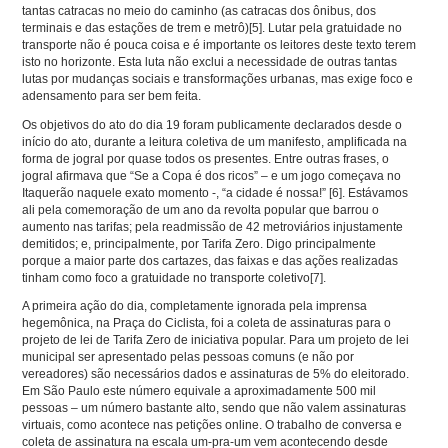
tantas catracas no meio do caminho (as catracas dos ônibus, dos
terminais e das estações de trem e metrô)
[5]
. Lutar pela gratuidade no
transporte não é pouca coisa e é importante os leitores deste texto terem
isto no horizonte. Esta luta não exclui a necessidade de outras tantas
lutas por mudanças sociais e transformações urbanas, mas exige foco e
adensamento para ser bem feita.
Os objetivos do ato do dia 19 foram publicamente declarados desde o
início do ato, durante a leitura coletiva de um manifesto, amplificada na
forma de jogral por quase todos os presentes. Entre outras frases, o
jogral afirmava que “Se a Copa é dos ricos” – e um jogo começava no
Itaquerão naquele exato momento -, “a cidade é nossa!”
[6]
. Estávamos
ali pela comemoração de um ano da revolta popular que barrou o
aumento nas tarifas; pela readmissão de 42 metroviários injustamente
demitidos; e, principalmente, por Tarifa Zero. Digo principalmente
porque a maior parte dos cartazes, das faixas e das ações realizadas
tinham como foco a gratuidade no transporte coletivo
[7]
.
A primeira ação do dia, completamente ignorada pela imprensa
hegemônica, na Praça do Ciclista, foi a coleta de assinaturas para o
projeto de lei de Tarifa Zero de iniciativa popular. Para um projeto de lei
municipal ser apresentado pelas pessoas comuns (e não por
vereadores) são necessários dados e assinaturas de 5% do eleitorado.
Em São Paulo este número equivale a aproximadamente 500 mil
pessoas – um número bastante alto, sendo que não valem assinaturas
virtuais, como acontece nas petições online. O trabalho de conversa e
coleta de assinatura na escala um-pra-um vem acontecendo desde