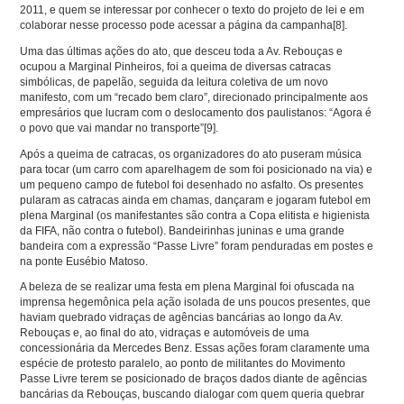
2011, e quem se interessar por conhecer o texto do projeto de lei e em
colaborar nesse processo pode acessar a página da campanha
[8]
.
Uma das últimas ações do ato, que desceu toda a Av. Rebouças e
ocupou a Marginal Pinheiros, foi a queima de diversas catracas
simbólicas, de papelão, seguida da leitura coletiva de um novo
manifesto, com um “recado bem claro”, direcionado principalmente aos
empresários que lucram com o deslocamento dos paulistanos: “Agora é
o povo que vai mandar no transporte”
[9]
.
Após a queima de catracas, os organizadores do ato puseram música
para tocar (um carro com aparelhagem de som foi posicionado na via) e
um pequeno campo de futebol foi desenhado no asfalto. Os presentes
pularam as catracas ainda em chamas, dançaram e jogaram futebol em
plena Marginal (os manifestantes são contra a Copa elitista e higienista
da FIFA, não contra o futebol). Bandeirinhas juninas e uma grande
bandeira com a expressão “Passe Livre” foram penduradas em postes e
na ponte Eusébio Matoso.
A beleza de se realizar uma festa em plena Marginal foi ofuscada na
imprensa hegemônica pela ação isolada de uns poucos presentes, que
haviam quebrado vidraças de agências bancárias ao longo da Av.
Rebouças e, ao final do ato, vidraças e automóveis de uma
concessionária da Mercedes Benz. Essas ações foram claramente uma
espécie de protesto paralelo, ao ponto de militantes do Movimento
Passe Livre terem se posicionado de braços dados diante de agências
bancárias da Rebouças, buscando dialogar com quem queria quebrar