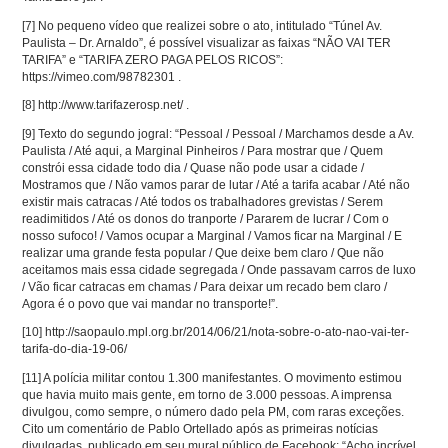
[7]
No pequeno vídeo que realizei sobre o ato, intitulado “Túnel Av.
Paulista – Dr. Arnaldo”, é possível visualizar as faixas “NÃO VAI TER
TARIFA” e “TARIFA ZERO PAGA PELOS RICOS”:
https://vimeo.com/98782301 .
[8]
http://www.tarifazerosp.net/ .
[9]
Texto do segundo jogral: “Pessoal / Pessoal / Marchamos desde a Av.
Paulista / Até aqui, a Marginal Pinheiros / Para mostrar que / Quem
constrói essa cidade todo dia / Quase não pode usar a cidade /
Mostramos que / Não vamos parar de lutar / Até a tarifa acabar / Até não
existir mais catracas / Até todos os trabalhadores grevistas / Serem
readimitidos / Até os donos do tranporte / Pararem de lucrar / Com o
nosso sufoco! / Vamos ocupar a Marginal / Vamos ficar na Marginal / E
realizar uma grande festa popular / Que deixe bem claro / Que não
aceitamos mais essa cidade segregada / Onde passavam carros de luxo
/ Vão ficar catracas em chamas / Para deixar um recado bem claro /
Agora é o povo que vai mandar no transporte!”.
[10]
http://saopaulo.mpl.org.br/2014/06/21/nota-sobre-o-ato-nao-vai-ter-
tarifa-do-dia-19-06/
[11]
A polícia militar contou 1.300 manifestantes. O movimento estimou
que havia muito mais gente, em torno de 3.000 pessoas. A imprensa
divulgou, como sempre, o número dado pela PM, com raras exceções.
Cito um comentário de Pablo Ortellado após as primeiras notícias
divulgadas, publicado em seu mural público de Facebook: “Acho incrível