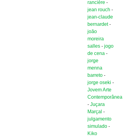
rancière
-
jean rouch
-
jean-claude
bernardet
-
joão
moreira
salles
-
jogo
de cena
-
jorge
menna
barreto
-
jorge oseki
-
Jovem Arte
Contemporânea
-
Juçara
Marçal
-
julgamento
simulado
-
Kiko