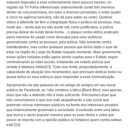
estavam dispostos a esse enfrentamento (bem poucos mesmo; no
registro da TV Folha referenciado anteriormente contei três meninos
dentro da concessionária, em meio a diversos jornalistas, e entre quatro
e cinco na agência bancária, não dá para saber ao certo). Quebrar
vidros é diferente de ferir a integridade física e jurídica de pessoas, mas,
neste dia – ainda que eu não aceite isto como justificativa, a polícia
precisa deixar de existir desta forma -, o ataque contra vidros praticado
pelos meninos foi usado como desculpa para uma violência
generalizada contra as pessoas, pela polícia. Não somente contra
manifestantes, mas contra qualquer pessoa que tenha dado o azar de
estar na região do Largo da Batata naquele momento. Mais gravemente,
essas ações isoladas estão agora sendo usadas para o Estado seguir
criminalizando as lutas sociais, instalando um estado policial que
remete à ditadura militar
[23]
. Tudo isso limita, propositadamente, a
capacidade de atuação dos movimentos, que precisam dedicar todos ou
quase todos os seus esforços para responder a essa criminalização.
Apropriando-me das palavras de um amigo de amigos em seu mural
público de Facebook, eu “não condeno a tática [Black Bloc], mas apenas
dizer que não a defendo não é mais suficiente. Precisamos dizer que
não concordamos e que isso está atrapalhando a luta social que
pretende colocar interesses públicos na frente dos interesses privados
que historicamente governam a sociedade. A confusão entre uma tática
que busca o apoio popular massivo para as suas ideias e outra que
pouco se importa com a opinião pública só fortalece quem contra ambas
está”
[24]
.