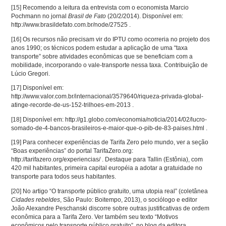
[15]
Recomendo a leitura da entrevista com o economista Marcio
Pochmann no jornal
Brasil de Fato
(20/2/2014). Disponível em:
http://www.brasildefato.com.br/node/27525 .
[16]
Os recursos não precisam vir do IPTU como ocorreria no projeto dos
anos 1990; os técnicos podem estudar a aplicação de uma “taxa
transporte” sobre atividades econômicas que se beneficiam com a
mobilidade, incorporando o vale-transporte nessa taxa. Contribuição de
Lúcio Gregori.
[17]
Disponível em:
http://www.valor.com.br/internacional/3579640/riqueza-privada-global-
atinge-recorde-de-us-152-trilhoes-em-2013 .
[18]
Disponível em: http://g1.globo.com/economia/noticia/2014/02/lucro-
somado-de-4-bancos-brasileiros-e-maior-que-o-pib-de-83-paises.html .
[19]
Para conhecer experiências de Tarifa Zero pelo mundo, ver a seção
“Boas experiências” do portal TarifaZero.org:
http://tarifazero.org/experiencias/ . Destaque para Tallin (Estônia), com
420 mil habitantes, primeira capital européia a adotar a gratuidade no
transporte para todos seus habitantes.
[20]
No artigo “O transporte público gratuito, uma utopia real” (coletânea
Cidades rebeldes
, São Paulo: Boitempo, 2013), o sociólogo e editor
João Alexandre Peschanski discorre sobre outras justificativas de ordem
econômica para a Tarifa Zero. Ver também seu texto “Motivos
econômicos pelo transporte público gratuito”, no blog da editora