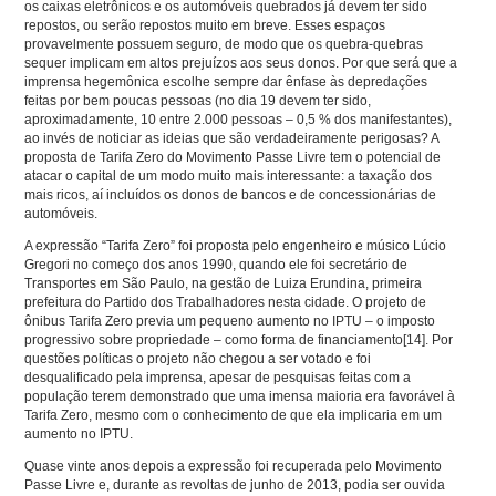
os caixas eletrônicos e os automóveis quebrados já devem ter sido
repostos, ou serão repostos muito em breve. Esses espaços
provavelmente possuem seguro, de modo que os quebra-quebras
sequer implicam em altos prejuízos aos seus donos. Por que será que a
imprensa hegemônica escolhe sempre dar ênfase às depredações
feitas por bem poucas pessoas (no dia 19 devem ter sido,
aproximadamente, 10 entre 2.000 pessoas – 0,5 % dos manifestantes),
ao invés de noticiar as ideias que são verdadeiramente perigosas? A
proposta de Tarifa Zero do Movimento Passe Livre tem o potencial de
atacar o capital de um modo muito mais interessante: a taxação dos
mais ricos, aí incluídos os donos de bancos e de concessionárias de
automóveis.
A expressão “Tarifa Zero” foi proposta pelo engenheiro e músico Lúcio
Gregori no começo dos anos 1990, quando ele foi secretário de
Transportes em São Paulo, na gestão de Luiza Erundina, primeira
prefeitura do Partido dos Trabalhadores nesta cidade. O projeto de
ônibus Tarifa Zero previa um pequeno aumento no IPTU – o imposto
progressivo sobre propriedade – como forma de financiamento
[14]
. Por
questões políticas o projeto não chegou a ser votado e foi
desqualificado pela imprensa, apesar de pesquisas feitas com a
população terem demonstrado que uma imensa maioria era favorável à
Tarifa Zero, mesmo com o conhecimento de que ela implicaria em um
aumento no IPTU.
Quase vinte anos depois a expressão foi recuperada pelo Movimento
Passe Livre e, durante as revoltas de junho de 2013, podia ser ouvida