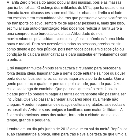
A Tarifa Zero precisa do apoio popular das massas, pois é as massas
que irá beneficiar. O esforço dos militantes do MPL, que há quase uma
década fazem discussões sobre mobilidade urbana e direito à cidade
em escolas e em comunidades/bairros que possuem diversas carências
no transporte coletivo, sempre foi de agregar pessoas e, mais que isso,
estimular sua auto-organização. Não podemos reduzir a Tarifa Zero a
uma compreensão burocrática da luta. A liberdade de nos
movimentarmos pelas cidades sem restrições econômicas é uma ideia
nova e radical. Para ser acessível a todas as pessoas, precisa existir
como direito e política pública, pois nem todos possuem disposição ou
condição física para pular catracas e para sustentar enfrentamentos com
a polícia.
É só imaginar muitos ônibus sem catraca circulando para perceber a
força dessa ideia. Imaginar que a gente pode entrar e sair por qualquer
porta dos ônibus, sem precisar se esmagar até a porta de saída. Que a
gente pode traçar qualquer percurso pela cidade, parando para fazer
coisas ao longo do caminho. Que pessoas que estão excluídas da
cidade por não poderem pagar as tarifas do transporte vão passar a ser
incluídas. Que vão passar a chegar a lugares onde atualmente não
chegam. A poder frequentar os espaços culturais gratuitos, as escolas e
os hospitais. A visitar seus amigos e familiares com maior facilidade. A
ficar mais próximas umas das outras, tornando a cidade, ao mesmo
tempo, grande e pequena.
Lembro de um dia pós-junho de 2013 em que eu saí do metrô República
e, ao caminhar pela praça, olhei para trás e tive a certeza de que um dia