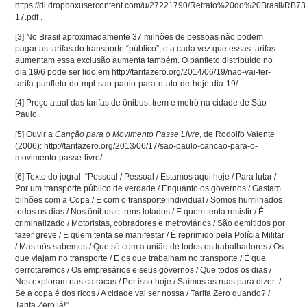
https://dl.dropboxusercontent.com/u/27221790/Retrato%20do%20Brasil/RB73
17.pdf .
[3]
No Brasil aproximadamente 37 milhões de pessoas não podem
pagar as tarifas do transporte “público”, e a cada vez que essas tarifas
aumentam essa exclusão aumenta também. O panfleto distribuído no
dia 19/6 pode ser lido em http://tarifazero.org/2014/06/19/nao-vai-ter-
tarifa-panfleto-do-mpl-sao-paulo-para-o-ato-de-hoje-dia-19/ .
[4]
Preço atual das tarifas de ônibus, trem e metrô na cidade de São
Paulo.
[5]
Ouvir a
Canção para o Movimento Passe Livre
, de Rodolfo Valente
(2006): http://tarifazero.org/2013/06/17/sao-paulo-cancao-para-o-
movimento-passe-livre/ .
[6]
Texto do jogral: “Pessoal / Pessoal / Estamos aqui hoje / Para lutar /
Por um transporte público de verdade / Enquanto os governos / Gastam
bilhões com a Copa / E com o transporte individual / Somos humilhados
todos os dias / Nos ônibus e trens lotados / E quem tenta resistir / É
criminalizado / Motoristas, cobradores e metroviários / São demitidos por
fazer greve / E quem tenta se manifestar / É reprimido pela Polícia Militar
/ Mas nós sabemos / Que só com a união de todos os trabalhadores / Os
que viajam no transporte / E os que trabalham no transporte / É que
derrotaremos / Os empresários e seus governos / Que todos os dias /
Nos exploram nas catracas / Por isso hoje / Saímos às ruas para dizer: /
Se a copa é dos ricos / A cidade vai ser nossa / Tarifa Zero quando? /
Tarifa Zero já!”.