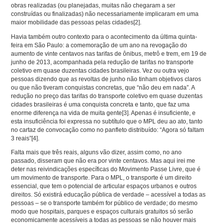
obras realizadas (ou planejadas, muitas não chegaram a ser
construídas ou finalizadas) não necessariamente implicaram em uma
maior mobilidade das pessoas pelas cidades
[2]
.
Havia também outro contexto para o acontecimento da última quinta-
feira em São Paulo: a comemoração de um ano na revogação do
aumento de vinte centavos nas tarifas de ônibus, metrô e trem, em 19 de
junho de 2013, acompanhada pela redução de tarifas no transporte
coletivo em quase duzentas cidades brasileiras. Vez ou outra vejo
pessoas dizendo que as revoltas de junho não tinham objetivos claros
ou que não tiveram conquistas concretas, que “não deu em nada”. A
redução no preço das tarifas do transporte coletivo em quase duzentas
cidades brasileiras é uma conquista concreta e tanto, que faz uma
enorme diferença na vida de muita gente
[3]
. Apenas é insuficiente, e
esta insuficiência foi expressa no subtítulo que o MPL deu ao ato, tanto
no cartaz de convocação como no panfleto distribuído: “Agora só faltam
3 reais”
[4]
.
Falta mais que três reais, alguns vão dizer, assim como, no ano
passado, disseram que não era por vinte centavos. Mas aqui irei me
deter nas reivindicações específicas do Movimento Passe Livre, que é
um movimento de transporte. Para o MPL, o transporte é um direito
essencial, que tem o potencial de articular espaços urbanos e outros
direitos. Só existirá educação pública de verdade – acessível a todas as
pessoas – se o transporte também for público de verdade; do mesmo
modo que hospitais, parques e espaços culturais gratuitos só serão
economicamente acessíveis a todas as pessoas se não houver mais