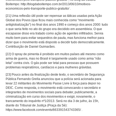
Boitempo: http://blogdaboitempo.com.br/2013/06/10/motivos-
economicos-pelo-transporte-publico-gratuito/ .
[21]
Uma reflexão útil pode ser repensar as táticas usadas pela Ação
Global dos Povos (que ficou mais conhecida como “movimento
antiglobalização”) no final dos anos 1990 e começo dos anos 2000: tudo
o que seria feito no ato do grupo era decidido em assembleia. O que
escapasse disso era tratado como ação de agentes infiltrados. Servia
muito bem para evitar sequestros de pauta, mas funciona melhor para
dizer que o movimento está disposto a decidir tudo democraticamente.
Contribuição de Daniel Guimarães.
[22]
O spray de pimenta é proibido em muitos países até mesmo como
arma de guerra, mas no Brasil é largamente usado como arma “não
letal” contra civis. O gás pode ser letal para pessoas que possuem
problemas respiratórios, cardíacos e para mulheres grávidas.
[23]
Pouco antes da finalização deste texto, o secretário de Segurança
Pública Fernando Grella anunciou que a polícia será acionada para
levar 22 militantes do Movimento Passe Livre à força para depor no
DEIC. Como resposta, o movimento está convocando o secretário e
integrantes de movimentos sociais para debater, publicamente, a
criminalização em curso dos movimentos e exigir, novamente, o
trancamento do inquérito nº1/2013. Será no dia 3 de julho, às 15h,
diante do Tribunal de Justiça (Praça da Sé):
https://www.facebook.com/events/663391543743365/ .