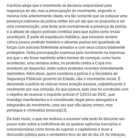
A polícia alega que o movimento se declarou responsável pela
segurança do ato, mas a preocupação do movimento, segundo a
mesma nota anteriormente citada, era tão somente que se evitasse uma
presença ostensiva da polícia militar em um ato que se propunha a ser
uma comemoração, uma festa; pois normalmente a presença da polícia
e a atitude de alguns policiais contribui para que ações como essas
aconteçam. É parte do espetáculo midiático, que inclusive sempre
coloca jovens vestindo moletom e atirando pedras em igualdade de
forças com policiais fortemente armados e com seus corpos totalmente
protegidos. Outra preocupação expressa pelo movimento na imprensa
era que o ato fosse reprimido antes mesmo de começar, como havia
acontecido, uma semana antes, no protesto contra a Copa nos
arredores do Itaquerão, entre outros protestos recentes violentamente
reprimidos. Além disso, quem coordena a polícia é a Secretaria de
Segurança Pública/o governo do Estado, não o movimento social. É
desonesto a polícia se colocar numa posição passiva, culpabilizando o
movimento por sua omissão. Ao que parece, tudo isso foi construído com
o objetivo de reavivar o inquérito policial nº 1/2013 do DEIC, que
investiga manifestantes e é considerado ilegal pelos advogados e
integrantes do movimento, uma vez que não apura crimes, mas
persegue e criminaliza pessoas
[13]
.
De todo modo, o que me motivou a escrever este texto foi discorrer um
pouco mais sobre a ineficiência de se quebrar agências bancárias e
concessionárias como forma de superar o capitalismo e levar a
discussão pública para o verdadeiro foco do ato do dia 19. As vidraças,