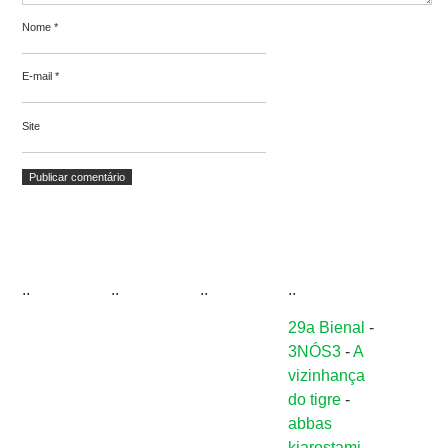
Nome
*
E-mail
*
Site
..
..
..
..
29a Bienal
-
3NÓS3
-
A
vizinhança
do tigre
-
abbas
kiarostami
-