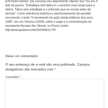
[24]
Pedro Ekman. Ele concluiu seu depoimento citando Sun Tzu em
A
arte da guerra:
“Estratégia sem tática é o caminho mais longo para a
vitória. Tática sem estratégia é o estrondo que se escuta antes da
derrota”. Como referência histórica e aprofundamento da questão
recomendo o texto “O movimento de ação direta britânico dos anos
1990”, de Leo Vinicius (2009), sobre o auge e a criminalização do
movimento Reclaim the Streets, no Reino Unido:
http://passapalavra.info/2009/08/11797 .
Deixe um comentário
O seu endereço de e-mail não será publicado.
Campos
obrigatórios são marcados com
*
Comentário
*