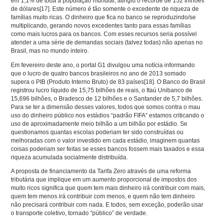
em 1,1% de toda a população mundial, atingiu o recorde de 152 trilhões
de dólares
[17]
. Este número é tão somente o excedente de riqueza de
famílias muito ricas. O dinheiro que fica no banco se reproduzindo/se
multiplicando, gerando novos excedentes tanto para essas famílias
como mais lucros para os bancos. Com esses recursos seria possível
atender a uma série de demandas sociais (talvez todas) não apenas no
Brasil, mas no mundo inteiro.
Em fevereiro deste ano, o portal G1 divulgou uma notícia informando
que o lucro de quatro bancos brasileiros no ano de 2013 somado
supera o PIB (Produto Interno Bruto) de 83 países
[18]
. O Banco do Brasil
registrou lucro líquido de 15,75 bilhões de reais, o Itaú Unibanco de
15,696 bilhões, o Bradesco de 12 bilhões e o Santander de 5,7 bilhões.
Para se ter a dimensão desses valores, todos que somos contra o mau
uso do dinheiro público nos estádios “padrão FIFA” estamos criticando o
uso de aproximadamente meio bilhão a um bilhão por estádio. Se
questionamos quantas escolas poderiam ter sido construídas ou
melhoradas com o valor investido em cada estádio, imaginem quantas
coisas poderiam ser feitas se esses bancos fossem mais taxados e essa
riqueza acumulada socialmente distribuída.
A proposta de financiamento da Tarifa Zero através de uma reforma
tributária que implique em um aumento proporcional de impostos dos
muito ricos significa que quem tem mais dinheiro irá contribuir com mais,
quem tem menos irá contribuir com menos, e quem não tem dinheiro
não precisará contribuir com nada. E todos, sem exceção, poderão usar
o transporte coletivo, tornado “público” de verdade.