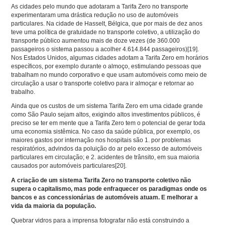
As cidades pelo mundo que adotaram a Tarifa Zero no transporte
experimentaram uma drástica redução no uso de automóveis
particulares. Na cidade de Hasselt, Bélgica, que por mais de dez anos
teve uma política de gratuidade no transporte coletivo, a utilização do
transporte público aumentou mais de doze vezes (de 360.000
passageiros o sistema passou a acolher 4.614.844 passageiros)
[19]
.
Nos Estados Unidos, algumas cidades adotam a Tarifa Zero em horários
específicos, por exemplo durante o almoço, estimulando pessoas que
trabalham no mundo corporativo e que usam automóveis como meio de
circulação a usar o transporte coletivo para ir almoçar e retornar ao
trabalho.
Ainda que os custos de um sistema Tarifa Zero em uma cidade grande
como São Paulo sejam altos, exigindo altos investimentos públicos, é
preciso se ter em mente que a Tarifa Zero tem o potencial de gerar toda
uma economia sistêmica. No caso da saúde pública, por exemplo, os
maiores gastos por internação nos hospitais são 1. por problemas
respiratórios, advindos da poluição do ar pelo excesso de automóveis
particulares em circulação; e 2. acidentes de trânsito, em sua maioria
causados por automóveis particulares
[20]
.
A criação de um sistema Tarifa Zero no transporte coletivo não
supera o capitalismo, mas pode enfraquecer os paradigmas onde os
bancos e as concessionárias de automóveis atuam. E melhorar a
vida da maioria da população.
Quebrar vidros para a imprensa fotografar não está construindo a