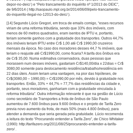
depor-no-deic/ ) e “Pelo trancamento do inquérito nº 1/2013 do DEIC”,
de 9/6/2014 ( http://saopaulo.mpl.org.br/2014/06/09/pelo-trancamento-
do-inquerito-ilegal-no-12013-do-deic/ ).
[14]
Segundo Lúcio Gregori, em troca de emails comigo, “esses recursos
viriam de uma reforma tributária, sendo que 33% dos imóveis, com
menos de 60 metros quadrados, eram isentos de IPTU e, portanto,
teriam somente ganhos com a gratuidade dos transportes. Outros 44,7%
dos imóveis teriam IPTU entre Cr$ 1,00 até Cr$ 1990,00 cruzeiros
mensais da época. No caso dos moradores desses 44,7 % imóveis, que
teriam o reajuste até Cr$1990,00, como ficaria? A tarifa dos ônibus era
de Cr$ 35,00. Numa estimativa conservadora, duas pessoas que
morassem num desses imóveis, gastariam Cr$140,00/dia x 22dias = Cr$
3080,00 somente para deslocamento residência/trabalho/residência em
22 dias úteis. Assim teriam uma vantagem, na pior das hipóteses, de
Cr$(3080,00 – 1990,00) = Cr$1090,00 por mês, devido à gratuidade nos
transportes. Então, 33% + 44,7% = 77,7% das residências da cidade e,
portanto, seus moradores, ganhariam com a gratuidade vinculada à
reforma tributária”. Outra informação relevante é que na gestão de Lúcio
como secretário de Transportes a frota de ônibus de São Paulo
aumentou de 7.600 ônibus para 9.600 ônibus e o projeto de Tarifa Zero
previa novo aumento da frota, de mais 50% (mais 4.800 ônibus), para
atender a demanda que seria gerada pela gratuidade. Lúcio recomenda
a leitura do texto “Procurando entender a Tarifa Zero”, de Chico Whitaker
(1990): http://tarifazero.org/2011/08/25/procurando-entender-a-tarifa-
zero/ .