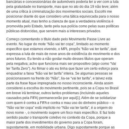
bancárias e concessionárias de automóveis poderia ter a ver com a luta
pela gratuidade no transporte, mas que no ato do dia 19 não teve; além
de uma crítica à criminalização dos movimentos sociais. Escolhi me
posicionar diante do que considero uma tática equivocada para o nosso
momento atual, mas tenho a clareza de que a verdadeira violência é
promovida pelo Estado, tanto pela sua polícia como pelas suas políticas
públicas distorcidas, que servem mais a interesses privados.
Começo comentando o título dado pelo Movimento Passe Livre ao
evento. No lugar do mote “Não vai ter copa”, limitado ao momento
específico que estamos vivendo, o MPL propôs “Não vai ter tarifa”, que
expressa a luta de mais de nove anos de existência do movimento e dos
anos futuros. Eu tendo a não gostar muito desses títulos que operam
pela negativa; acho que funciona mais ser propositivo (algo como “Vai
ter Tarifa Zero”). Ao filmar o ato eu tinha que fazer um certo esforço para
enquadrar a faixa “Não vai ter tarifa” inteira. Se algumas pessoas se
posicionassem na frente do “Não”, lia-se “vai ter tarifa”, e talvez esta
parte da frase fique impregnada no nosso inconsciente. Ainda assim
considerei a escolha do movimento pertinente, pois se a Copa no Brasil
em breve irá terminar, outros tantos problemas (incluindo aqueles
causados pela FIFA) permanecerão por aqui
[1]
. Além de se solidarizar
com quem é contra a FIFA e contra o mau uso do dinheiro público – o
“Não vai ter copa” está implícito no “Não vai ter tarifa”, é a origem do
novo nome -, o movimento sugere um foco mais específico. E faz todo
sentido pautar o transporte coletivo no contexto da Copa, porque a
maior parte dos investimentos do governo para a Copa foram,
supostamente, em mobilidade urbana. Digo supostamente porque as