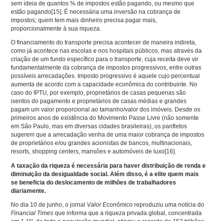
sem ideia de quantos % de impostos estão pagando, ou mesmo que
estão pagando
[15]
. É necessária uma inversão na cobrança de
impostos; quem tem mais dinheiro precisa pagar mais,
proporcionalmente à sua riqueza.
O financiamento do transporte precisa acontecer de maneira indireta,
como já acontece nas escolas e nos hospitais públicos, mas através da
criação de um fundo específico para o transporte, cuja receita deve vir
fundamentalmente da cobrança de impostos progressivos, entre outras
possíveis arrecadações. Imposto progressivo é aquele cujo percentual
aumenta de acordo com a capacidade econômica do contribuinte. No
caso do IPTU, por exemplo, proprietários de casas pequenas são
isentos do pagamento e proprietários de casas médias e grandes
pagam um valor proporcional ao tamanho/valor dos imóveis. Desde os
primeiros anos de existência do Movimento Passe Livre (não somente
em São Paulo, mas em diversas cidades brasileiras), os panfletos
sugerem que a arrecadação venha de uma maior cobrança de impostos
de proprietários e/ou grandes acionistas de bancos, multinacionais,
resorts, shopping centers, mansões e automóveis de luxo
[16]
.
A taxação da riqueza é necessária para haver distribuição de renda e
diminuição da desigualdade social.
Além disso, é a elite quem mais
se beneficia do deslocamento de milhões de trabalhadores
diariamente.
No dia 10 de junho, o jornal
Valor Econômico
reproduziu uma notícia do
Financial Times
que informa que a riqueza privada global, concentrada