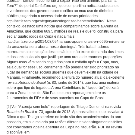
publica/ . Também recomendo a seção “Não tem dinheiro pra Tarifa
Zero?”, do portal TarifaZero.org, que compartilha notícias sobre altos
investimentos dos governos como crítica ao mau uso de dinheiro
público, sugerindo a necessidade de novas prioridades:
http://tarifazero.org/category/uncategorized/naotemdinheiro/ . Neste
contexto, destaco uma notícia que compartilhamos sobre a Arena da
Amazônia, que custou 669,5 milhões de reais e que foi construída para
sediar quatro jogos da Copa e nada mais:
http://tarifazero.org/2014/03/09/manaus-apos-mortes-e-r-6695-mi-arena-
da-amazonia-sera-aberta-neste-domingo/ . Três trabalhadores
morreram na construção deste estádio e não existe demanda dos times
e das torcidas locais que justifique uma arena de enormes proporções.
Alguns usos vêm sendo cogitados para o estádio após a Copa, mas,
seja qual for esse uso, certamente não poderia ter sido priorizado no
lugar de demandas sociais urgentes que devem existir na cidade de
Manaus. Finalmente, recomendo a leitura do número atual da excelente
revista
Retrato do Brasil
(n. 83, junho de 2014), que traz uma matéria
sobre que tipo de legado a Arena Corinthians (o “Itaquerão”) deixará
para a Zona Leste de São Paulo e uma reportagem sobre os
faturamentos da FIFA e de seus parceiros na Copa do Brasil.
[2]
Ver “A cereja sem bolo”, reportagem de Thiago Domenici na revista
Retrato do Brasil
n. 73, agosto de 2013. Apenas saliento que as vaias à
Dilma a que Thiago se refere no texto são dos acontecimentos do ano
passado, em sua maioria por razões diferentes dos xingamentos feitos
por convidados vips na abertura da Copa no Itaquerão. PDF da revista
disponível em