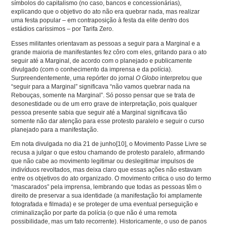
símbolos do capitalismo (no caso, bancos e concessionárias),
explicando que o objetivo do ato não era quebrar nada, mas realizar
uma festa popular – em contraposição à festa da elite dentro dos
estádios caríssimos – por Tarifa Zero.
Esses militantes orientavam as pessoas a seguir para a Marginal e a
grande maioria de manifestantes fez côro com eles, gritando para o ato
seguir até a Marginal, de acordo com o planejado e publicamente
divulgado (com o conhecimento da imprensa e da polícia).
Surpreendentemente, uma repórter do jornal
O Globo
interpretou que
“seguir para a Marginal” significava “não vamos quebrar nada na
Rebouças, somente na Marginal”. Só posso pensar que se trata de
desonestidade ou de um erro grave de interpretação, pois qualquer
pessoa presente sabia que seguir até a Marginal significava tão
somente não dar atenção para esse protesto paralelo e seguir o curso
planejado para a manifestação.
Em nota divulgada no dia 21 de junho
[10]
, o Movimento Passe Livre se
recusa a julgar o que estou chamando de protesto paralelo, afirmando
que não cabe ao movimento legitimar ou deslegitimar impulsos de
indivíduos revoltados, mas deixa claro que essas ações não estavam
entre os objetivos do ato organizado. O movimento critica o uso do termo
“mascarados” pela imprensa, lembrando que todas as pessoas têm o
direito de preservar a sua identidade (a manifestação foi amplamente
fotografada e filmada) e se proteger de uma eventual perseguição e
criminalização por parte da polícia (o que não é uma remota
possibilidade, mas um fato recorrente). Historicamente, o uso de panos