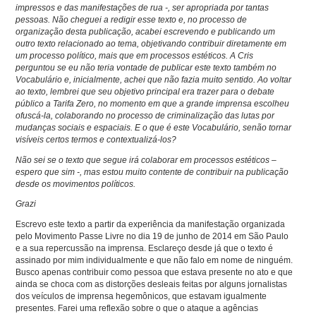
impressos e das manifestações de rua -, ser apropriada por tantas
pessoas. Não cheguei a redigir esse texto e, no processo de
organização desta publicação, acabei escrevendo e publicando um
outro texto relacionado ao tema, objetivando contribuir diretamente em
um processo político, mais que em processos estéticos. A Cris
perguntou se eu não teria vontade de publicar este texto também no
Vocabulário e, inicialmente, achei que não fazia muito sentido. Ao voltar
ao texto, lembrei que seu objetivo principal era trazer para o debate
público a Tarifa Zero, no momento em que a grande imprensa escolheu
ofuscá-la, colaborando no processo de criminalização das lutas por
mudanças sociais e espaciais. E o que é este Vocabulário, senão tornar
visíveis certos termos e contextualizá-los?
Não sei se o texto que segue irá colaborar em processos estéticos –
espero que sim -, mas estou muito contente de contribuir na publicação
desde os movimentos políticos.
Grazi
Escrevo este texto a partir da experiência da manifestação organizada
pelo Movimento Passe Livre no dia 19 de junho de 2014 em São Paulo
e a sua repercussão na imprensa. Esclareço desde já que o texto é
assinado por mim individualmente e que não falo em nome de ninguém.
Busco apenas contribuir como pessoa que estava presente no ato e que
ainda se choca com as distorções desleais feitas por alguns jornalistas
dos veículos de imprensa hegemônicos, que estavam igualmente
presentes. Farei uma reflexão sobre o que o ataque a agências