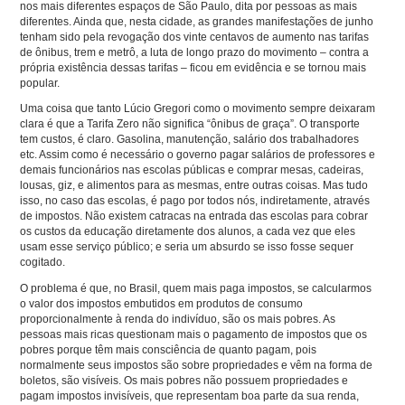
nos mais diferentes espaços de São Paulo, dita por pessoas as mais
diferentes. Ainda que, nesta cidade, as grandes manifestações de junho
tenham sido pela revogação dos vinte centavos de aumento nas tarifas
de ônibus, trem e metrô, a luta de longo prazo do movimento – contra a
própria existência dessas tarifas – ficou em evidência e se tornou mais
popular.
Uma coisa que tanto Lúcio Gregori como o movimento sempre deixaram
clara é que a Tarifa Zero não significa “ônibus de graça”. O transporte
tem custos, é claro. Gasolina, manutenção, salário dos trabalhadores
etc. Assim como é necessário o governo pagar salários de professores e
demais funcionários nas escolas públicas e comprar mesas, cadeiras,
lousas, giz, e alimentos para as mesmas, entre outras coisas. Mas tudo
isso, no caso das escolas, é pago por todos nós, indiretamente, através
de impostos. Não existem catracas na entrada das escolas para cobrar
os custos da educação diretamente dos alunos, a cada vez que eles
usam esse serviço público; e seria um absurdo se isso fosse sequer
cogitado.
O problema é que, no Brasil, quem mais paga impostos, se calcularmos
o valor dos impostos embutidos em produtos de consumo
proporcionalmente à renda do indivíduo, são os mais pobres. As
pessoas mais ricas questionam mais o pagamento de impostos que os
pobres porque têm mais consciência de quanto pagam, pois
normalmente seus impostos são sobre propriedades e vêm na forma de
boletos, são visíveis. Os mais pobres não possuem propriedades e
pagam impostos invisíveis, que representam boa parte da sua renda,