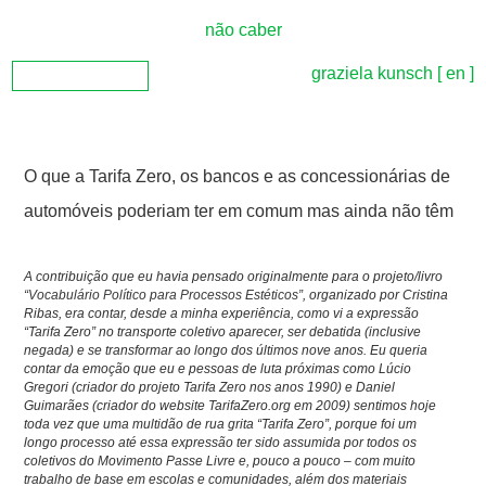
não caber
graziela kunsch
[ en ]
O que a Tarifa Zero, os bancos e as concessionárias de
automóveis poderiam ter em comum mas ainda não têm
A contribuição que eu havia pensado originalmente para o projeto/livro
“Vocabulário Político para Processos Estéticos”
, organizado por Cristina
Ribas, era contar, desde a minha experiência, como vi a expressão
“Tarifa Zero” no transporte coletivo aparecer, ser debatida (inclusive
negada) e se transformar ao longo dos últimos nove anos. Eu queria
contar da emoção que eu e pessoas de luta próximas como Lúcio
Gregori (criador do projeto Tarifa Zero nos anos 1990) e Daniel
Guimarães (criador do website TarifaZero.org em 2009) sentimos hoje
toda vez que uma multidão de rua grita “Tarifa Zero”, porque foi um
longo processo até essa expressão ter sido assumida por todos os
coletivos do Movimento Passe Livre e, pouco a pouco – com muito
trabalho de base em escolas e comunidades, além dos materiais