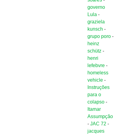
governo
Lula
-
graziela
kunsch
-
grupo poro
-
heinz
schütz
-
henri
lefebvre
-
homeless
vehicle
-
Instruções
para o
colapso
-
Itamar
Assumpção
-
JAC 72
-
jacques