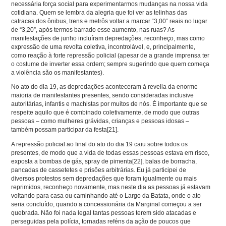
necessária força social para experimentarmos mudanças na nossa vida
cotidiana. Quem se lembra da alegria que foi ver as telinhas das
catracas dos ônibus, trens e metrôs voltar a marcar “3,00” reais no lugar
de “3,20”, após termos barrado esse aumento, nas ruas? As
manifestações de junho incluíram depredações, reconheço, mas como
expressão de uma revolta coletiva, incontrolável, e, principalmente,
como reação à forte repressão policial (apesar de a grande imprensa ter
o costume de inverter essa ordem; sempre sugerindo que quem começa
a violência são os manifestantes).
No ato do dia 19, as depredações aconteceram à revelia da enorme
maioria de manifestantes presentes, sendo consideradas inclusive
autoritárias, infantis e machistas por muitos de nós. É importante que se
respeite aquilo que é combinado coletivamente, de modo que outras
pessoas – como mulheres grávidas, crianças e pessoas idosas –
também possam participar da festa
[21]
.
A repressão policial ao final do ato do dia 19 caiu sobre todos os
presentes, de modo que a vida de todas essas pessoas estava em risco,
exposta a bombas de gás, spray de pimenta
[22]
, balas de borracha,
pancadas de cassetetes e prisões arbitrárias. Eu já participei de
diversos protestos sem depredações que foram igualmente ou mais
reprimidos, reconheço novamente, mas neste dia as pessoas já estavam
voltando para casa ou caminhando até o Largo da Batata, onde o ato
seria concluído, quando a concessionária da Marginal começou a ser
quebrada. Não foi nada legal tantas pessoas terem sido atacadas e
perseguidas pela polícia, tornadas reféns da ação de poucos que