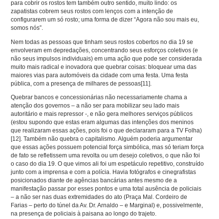
para cobrir os rostos tem também outro sentido, muito lindo: os
zapatistas cobrem seus rostos com lenços com a intenção de
configurarem um só rosto; uma forma de dizer “Agora não sou mais eu,
somos nós”.
Nem todas as pessoas que tinham seus rostos cobertos no dia 19 se
envolveram em depredações, concentrando seus esforços coletivos (e
não seus impulsos individuais) em uma ação que pode ser considerada
muito mais radical e inovadora que quebrar coisas: bloquear uma das
maiores vias para automóveis da cidade com uma festa. Uma festa
pública, com a presença de milhares de pessoas
[11]
.
Quebrar bancos e concessionárias não necessariamente chama a
atenção dos governos – a não ser para mobilizar seu lado mais
autoritário e mais repressor -, e não gera melhores serviços públicos
(estou supondo que estas eram algumas das intenções dos meninos
que realizaram essas ações, pois foi o que declararam para a TV Folha)
[12]
. Também não quebra o capitalismo. Alguém poderia argumentar
que essas ações possuem potencial força simbólica, mas só teriam força
de fato se refletissem uma revolta ou um desejo coletivos, o que não foi
o caso do dia 19. O que vimos ali foi um espetáculo repetitivo, construído
junto com a imprensa e com a polícia. Havia fotógrafos e cinegrafistas
posicionados diante de agências bancárias antes mesmo de a
manifestação passar por esses pontos e uma total ausência de policiais
– a não ser nas duas extremidades do ato (Praça Mal. Cordeiro de
Farias – perto do túnel da Av. Dr. Arnaldo – e Marginal) e, possivelmente,
na presença de policiais à paisana ao longo do trajeto.