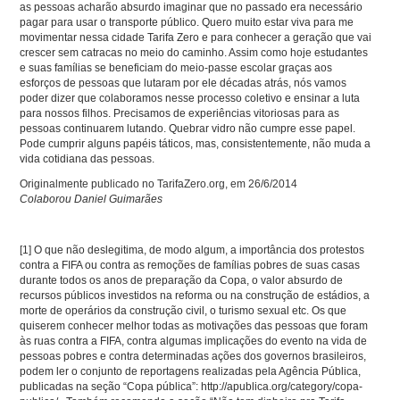
as pessoas acharão absurdo imaginar que no passado era necessário
pagar para usar o transporte público. Quero muito estar viva para me
movimentar nessa cidade Tarifa Zero e para conhecer a geração que vai
crescer sem catracas no meio do caminho. Assim como hoje estudantes
e suas famílias se beneficiam do meio-passe escolar graças aos
esforços de pessoas que lutaram por ele décadas atrás, nós vamos
poder dizer que colaboramos nesse processo coletivo e ensinar a luta
para nossos filhos. Precisamos de experiências vitoriosas para as
pessoas continuarem lutando. Quebrar vidro não cumpre esse papel.
Pode cumprir alguns papéis táticos, mas, consistentemente, não muda a
vida cotidiana das pessoas.
Originalmente publicado no TarifaZero.org, em 26/6/2014
Colaborou Daniel Guimarães
[1]
O que não deslegitima, de modo algum, a importância dos protestos
contra a FIFA ou contra as remoções de famílias pobres de suas casas
durante todos os anos de preparação da Copa, o valor absurdo de
recursos públicos investidos na reforma ou na construção de estádios, a
morte de operários da construção civil, o turismo sexual etc. Os que
quiserem conhecer melhor todas as motivações das pessoas que foram
às ruas contra a FIFA, contra algumas implicações do evento na vida de
pessoas pobres e contra determinadas ações dos governos brasileiros,
podem ler o conjunto de reportagens realizadas pela Agência Pública,
publicadas na seção “Copa pública”: http://apublica.org/category/copa-